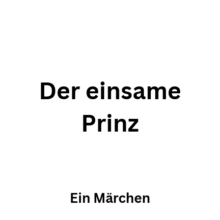
Der einsame
Madison Lee
Prinz
SHE-EO
• ENTREPRENEUR
Ein Märchen