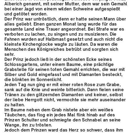
Alberich genannt, mit seiner Mutter, dem war sein Gemahl
bei einer Jagd von einem wilden Schweine aufgespießt
und getötet worden.
Der Prinz war untröstlich, denn er hatte seinen Mann über
alles geliebt. Einen ganzen Monat lang wurde für das
gesamte Land eine Trauer angeordnet. Bei Strafe war es
verboten zu lachen, zu singen und zu musizieren. Die
Fahnen wurden auf Halbmast gesetzt und auch nicht die
kleinste Kirchenglocke wagte zu läuten. Da waren die
Menschen des Königreiches betrübt und sorgten sich
sehr.
Der Prinz jedoch ließ in der schönsten Ecke seines
Schlossgartens, unter einem Baume, eine prächtige
Grabstelle für seinen toten Gemahl errichten, die war mit
Silber und Gold eingefasst und mit Diamanten besteckt,
die blinkten im Sonnenlicht.
Jeden Tag nun ging er mit einer roten Rose zum Grabe,
sank auf die Knie und weinte bitterlich. Dann fielen seine
Tränen zu den glitzernden Diamanten und keiner, selbst
der liebe Herrgott nicht, vermochte sie mehr auseinander
zu halten.
Im Baume neben dem Grab nistete aber ein weißes
Täubchen, das flog ein jedes Mal flink hinab auf des
Prinzen Schulter und schmiegte den Schnabel an seine
Wange, ihn zu trösten.
Jedoch dem Prinzen ward das Herz so schwer, dass ihm