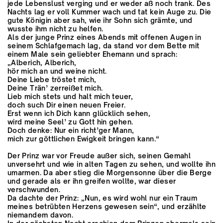
jede Lebenslust verging und er weder aß noch trank. Des
Nachts lag er voll Kummer wach und tat kein Auge zu. Die
gute Königin aber sah, wie ihr Sohn sich grämte, und
wusste ihm nicht zu helfen.
Als der junge Prinz eines Abends mit offenen Augen in
seinem Schlafgemach lag, da stand vor dem Bette mit
einem Male sein geliebter Ehemann und sprach:
„Alberich, Alberich,
hör mich an und weine nicht.
Deine Liebe tröstet mich,
Deine Trän’ zerreißet mich.
Lieb mich stets und halt mich teuer,
doch such Dir einen neuen Freier.
Erst wenn ich Dich kann glücklich sehen,
wird meine Seel’ zu Gott hin gehen.
Doch denke: Nur ein richt’ger Mann,
mich zur göttlichen Ewigkeit bringen kann.“
Der Prinz war vor Freude außer sich, seinen Gemahl
unversehrt und wie in alten Tagen zu sehen, und wollte ihn
umarmen. Da aber stieg die Morgensonne über die Berge
und gerade als er ihn greifen wollte, war dieser
verschwunden.
Da dachte der Prinz: „Nun, es wird wohl nur ein Traum
meines betrübten Herzens gewesen sein“, und erzählte
niemandem davon.